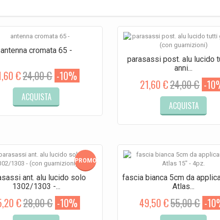
antenna cromata 65 -
parasassi post. alu lucido tu
anni...
1,60 €
24,00 €
-10%
21,60 €
24,00 €
-10
ACQUISTA
ACQUISTA
PROMO!
sassi ant. alu lucido solo
fascia bianca 5cm da applica
1302/1303 -...
Atlas...
5,20 €
28,00 €
-10%
49,50 €
55,00 €
-10