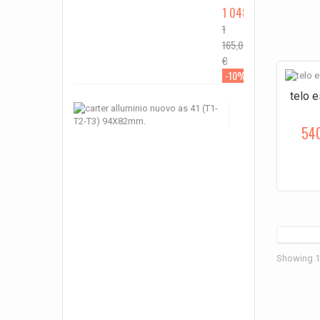
1 048,50 €
1
165,00
€
-10%
telo e
carter
alluminio
nuovo
54
as
41
(T1-
T2-
T3)
94X82mm.
carter
alluminio
nuovo
as
41...
Showing 1 
999,00 €
1
110,00
€