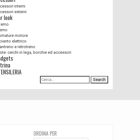
cessori interni
cessori esterni
r look
terno
terno
omature motore
pianto elettrico
antreno e retrotreno
ote: cerchi in lega, borchie ed accessori
adgets
trina
ENSILERIA
Search
ORDINA PER