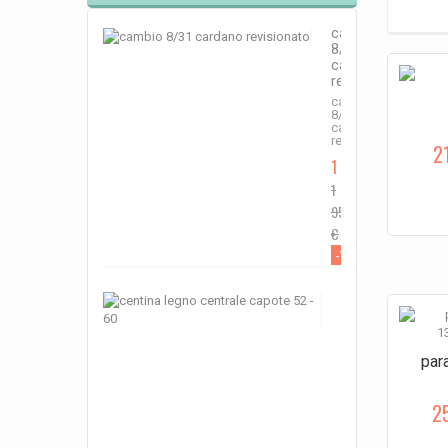
cambio
8/31
cardano
revisionato
cambio
8/31
cardano
revisionato
2
1 759,50 €
1
955,00
€
-10%
centina
legno
centrale
capote
52
para
-
60
2
centina
legno
centrale