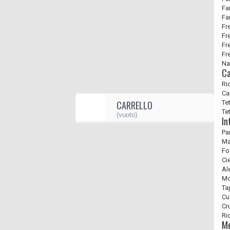
Fa
Fa
Fr
Fr
Fr
Fr
Na
Ca
Ri
Ca
CARRELLO
Tet
Tet
(vuoto)
In
Pa
Ma
Fo
Ci
Al
Mo
Ta
Cu
Cr
Ri
Me