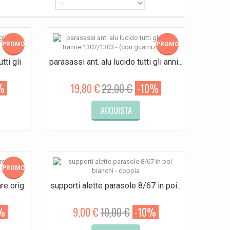
PROMO!
PROMO!
tti gli
parasassi ant. alu lucido tutti gli anni...
%
19,80 €
22,00 €
-10%
ACQUISTA
PROMO!
re orig.
supporti alette parasole 8/67 in poi...
%
9,00 €
10,00 €
-10%