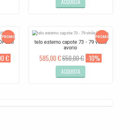
ACQUISTA
PROMO!
PROMO!
SDP050
telo esterno capote 73 - 79 vinile
avorio
00 €
585,00 €
650,00 €
-10%
ACQUISTA