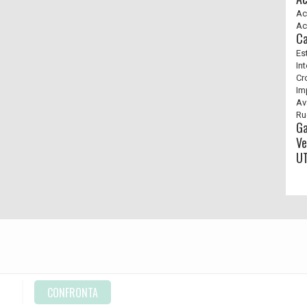
Ac
Ac
Ca
Es
In
Cr
Im
Av
Ru
G
Ve
UT
CONFRONTA