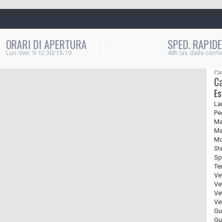
ORARI DI APERTURA
SPED. RAPIDE
Lun-Ven: 9-12.30/15-19
48h lav. dalla conf
Ca
C
Es
La
Pe
Ma
Ma
Mo
St
Sp
Ter
Vet
Vet
Ve
Ve
Gu
Gu