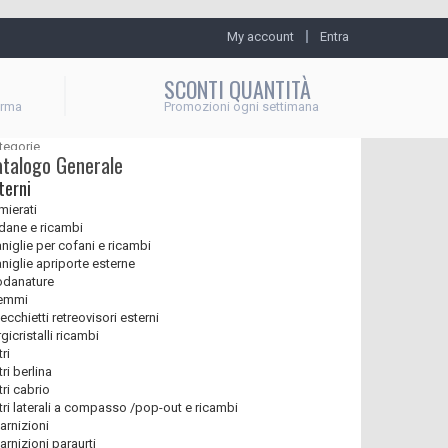
My account
Entra
SCONTI QUANTITÀ
erma
Promozioni ogni settimana
tegorie
atalogo Generale
terni
mierati
dane e ricambi
niglie per cofani e ricambi
niglie apriporte esterne
danature
emmi
ecchietti retreovisori esterni
gicristalli ricambi
ri
ri berlina
tri cabrio
tri laterali a compasso /pop-out e ricambi
arnizioni
arnizioni paraurti