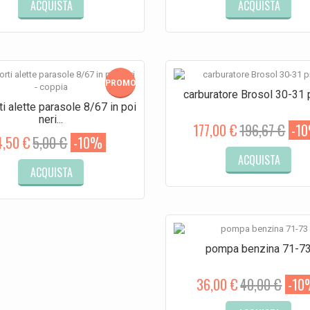
ACQUISTA
ACQUISTA
PROMO!
carburatore Brosol 30-31 p
i alette parasole 8/67 in poi
neri...
177,00 €
196,67 €
-1
4,50 €
5,00 €
-10%
ACQUISTA
ACQUISTA
pompa benzina 71-7
36,00 €
40,00 €
-10