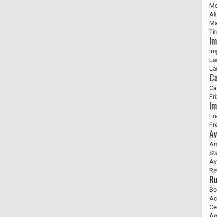
Mo
Al
Ma
Ti
Im
Im
La
La
Ca
Ca
Fr
Im
Fr
Fr
Av
Am
St
Av
Re
Ru
Bo
Ac
Ce
Ac