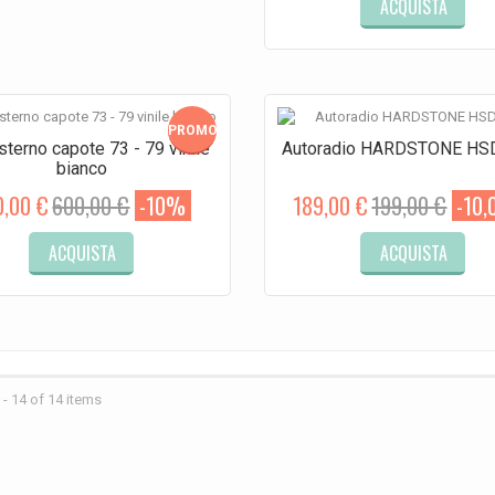
ACQUISTA
PROMO!
sterno capote 73 - 79 vinile
Autoradio HARDSTONE H
bianco
0,00 €
600,00 €
-10%
189,00 €
199,00 €
-10,
ACQUISTA
ACQUISTA
- 14 of 14 items