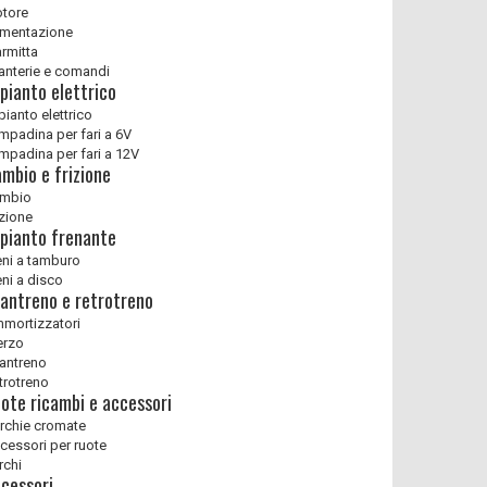
tore
imentazione
rmitta
ranterie e comandi
pianto elettrico
pianto elettrico
mpadina per fari a 6V
mpadina per fari a 12V
mbio e frizione
mbio
izione
pianto frenante
eni a tamburo
eni a disco
antreno e retrotreno
mortizzatori
erzo
antreno
trotreno
ote ricambi e accessori
rchie cromate
cessori per ruote
rchi
cessori