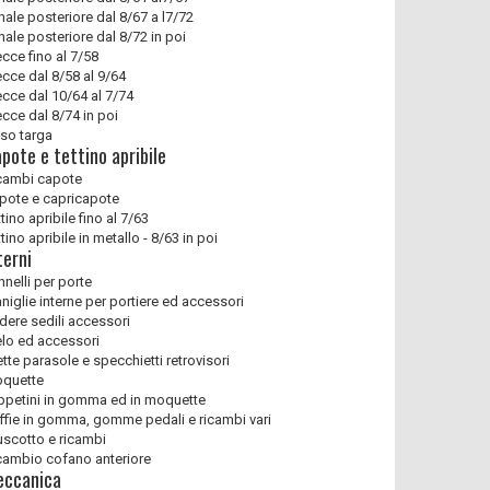
nale posteriore dal 8/67 a l7/72
nale posteriore dal 8/72 in poi
ecce fino al 7/58
ecce dal 8/58 al 9/64
ecce dal 10/64 al 7/74
ecce dal 8/74 in poi
so targa
pote e tettino apribile
cambi capote
pote e capricapote
tino apribile fino al 7/63
tino apribile in metallo - 8/63 in poi
terni
nnelli per porte
niglie interne per portiere ed accessori
dere sedili accessori
elo ed accessori
ette parasole e specchietti retrovisori
quette
ppetini in gomma ed in moquette
ffie in gomma, gomme pedali e ricambi vari
uscotto e ricambi
cambio cofano anteriore
ccanica