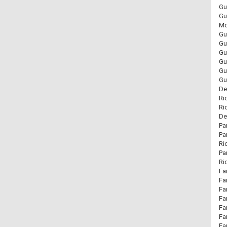
Gu
Gu
Mo
Gu
Gu
Gu
Gu
Gu
Gu
De
Ri
Ri
De
Pa
Pa
Ri
Pa
Ri
Fa
Fa
Fa
Fa
Fa
Fa
Fa