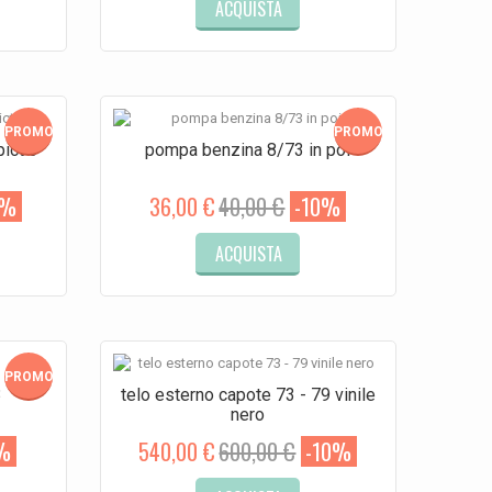
ACQUISTA
PROMO!
PROMO!
ict 3
pompa benzina 8/73 in poi
0%
36,00 €
40,00 €
-10%
ACQUISTA
PROMO!
3
telo esterno capote 73 - 79 vinile
nero
%
540,00 €
600,00 €
-10%