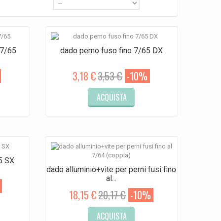
 7/65
dado perno fuso fino 7/65 DX
3,18 €
3,53 €
-10%
ACQUISTA
5 SX
dado alluminio+vite per perni fusi fino
al...
18,15 €
20,17 €
-10%
ACQUISTA