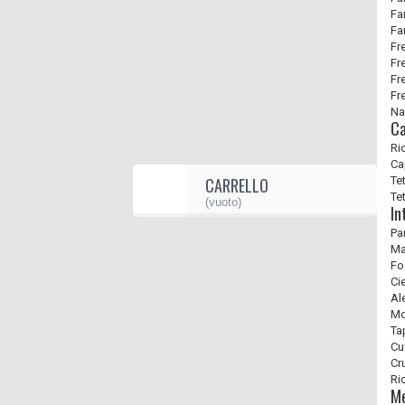
Fa
Fa
Fr
Fr
Fr
Fr
Na
Ca
Ri
Ca
CARRELLO
Tet
Tet
(vuoto)
In
Pa
Ma
Fo
Ci
Al
Mo
Ta
Cu
Cr
Ri
Me