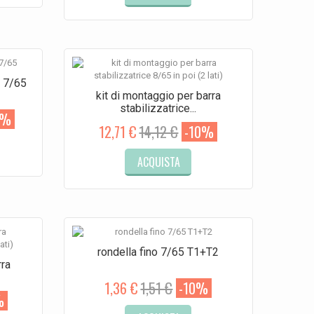
o 7/65
kit di montaggio per barra
stabilizzatrice...
0%
12,71 €
14,12 €
-10%
ACQUISTA
rondella fino 7/65 T1+T2
rra
1,36 €
1,51 €
-10%
%