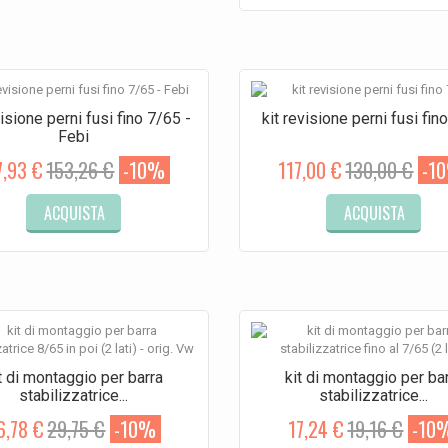
visione perni fusi fino 7/65 -
kit revisione perni fusi fin
Febi
7,93 €
153,26 €
-10%
117,00 €
130,00 €
-1
ACQUISTA
ACQUISTA
t di montaggio per barra
kit di montaggio per ba
stabilizzatrice...
stabilizzatrice...
6,78 €
29,75 €
-10%
17,24 €
19,16 €
-10