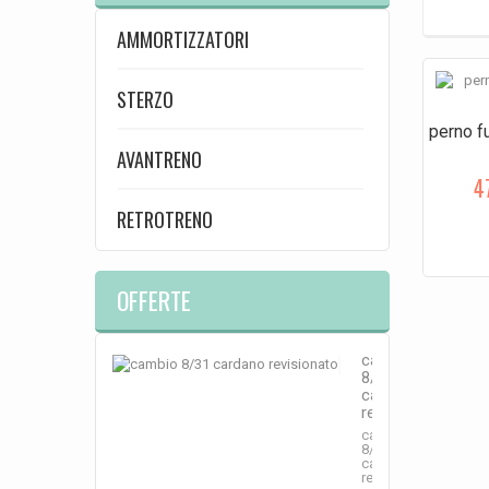
AMMORTIZZATORI
STERZO
perno f
AVANTRENO
4
RETROTRENO
OFFERTE
cambio
8/31
cardano
revisionato
cambio
8/31
cardano
revisionato