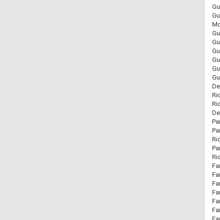
Gu
Gu
Mo
Gu
Gu
Gu
Gu
Gu
Gu
De
Ri
Ri
De
Pa
Pa
Ri
Pa
Ri
Fa
Fa
Fa
Fa
Fa
Fa
Fa