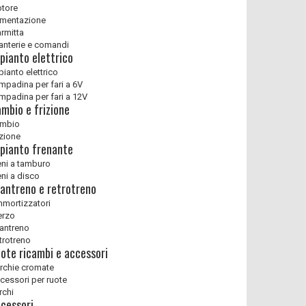
tore
imentazione
rmitta
ranterie e comandi
pianto elettrico
pianto elettrico
mpadina per fari a 6V
mpadina per fari a 12V
mbio e frizione
mbio
izione
pianto frenante
eni a tamburo
eni a disco
antreno e retrotreno
mortizzatori
erzo
antreno
trotreno
ote ricambi e accessori
rchie cromate
cessori per ruote
rchi
cessori