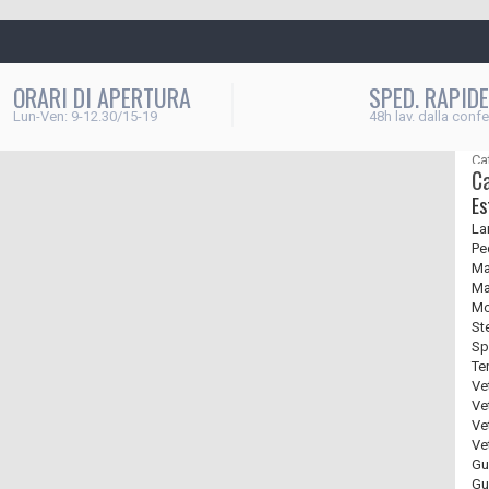
ORARI DI APERTURA
SPED. RAPIDE
Lun-Ven: 9-12.30/15-19
48h lav. dalla conf
Ca
C
Es
La
Pe
Ma
Ma
Mo
St
Sp
Ter
Vet
Vet
Ve
Ve
Gu
Gu