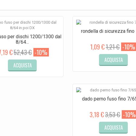
rondella di sicurezza fino
uso per dischi 1200/1300 dal
8/64...
1,09 €
1,21 €
-10%
7,19 €
52,43 €
-10%
ACQUISTA
ACQUISTA
dado perno fuso fino 7/6
3,18 €
3,53 €
-10%
ACQUISTA