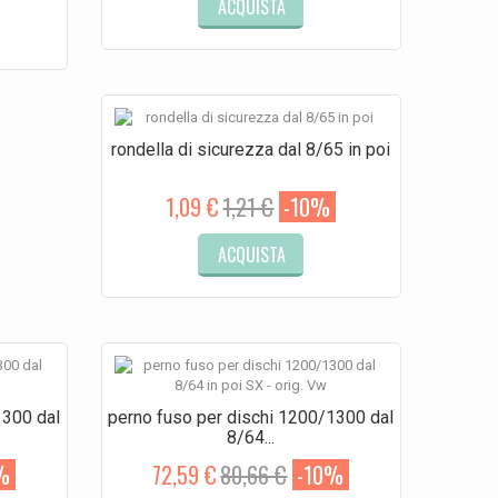
ACQUISTA
rondella di sicurezza dal 8/65 in poi
1,09 €
1,21 €
-10%
ACQUISTA
1300 dal
perno fuso per dischi 1200/1300 dal
8/64...
%
72,59 €
80,66 €
-10%