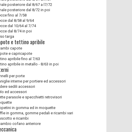
nale posteriore dal 8/67 a l7/72
nale posteriore dal 8/72 in poi
ecce fino al 7/58
ecce dal 8/58 al 9/64
ecce dal 10/64 al 7/74
ecce dal 8/74 in poi
so targa
pote e tettino apribile
cambi capote
pote e capricapote
tino apribile fino al 7/63
tino apribile in metallo - 8/63 in poi
terni
nnelli per porte
niglie interne per portiere ed accessori
dere sedili accessori
elo ed accessori
ette parasole e specchietti retrovisori
quette
ppetini in gomma ed in moquette
ffie in gomma, gomme pedali e ricambi vari
uscotto e ricambi
cambio cofano anteriore
ccanica