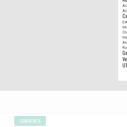
Ac
Ac
Ca
Es
In
Cr
Im
Av
Ru
G
Ve
UT
CONFRONTA