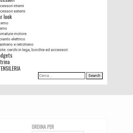
cessori interni
cessori esterni
r look
terno
terno
omature motore
pianto elettrico
antreno e retrotreno
ote: cerchi in lega, borchie ed accessori
adgets
trina
ENSILERIA
Search
ORDINA PER