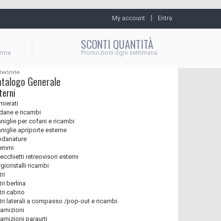
My account
Entra
SCONTI QUANTITÀ
erma
Promozioni ogni settimana
tegorie
atalogo Generale
terni
mierati
dane e ricambi
niglie per cofani e ricambi
niglie apriporte esterne
danature
emmi
ecchietti retreovisori esterni
gicristalli ricambi
ri
ri berlina
tri cabrio
tri laterali a compasso /pop-out e ricambi
arnizioni
arnizioni paraurti