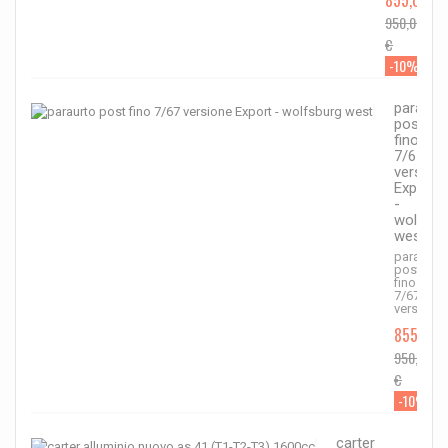
855,00 €
950,00
€
-10%
paraurt
post
fino
7/67
version
Export
-
wolfsbu
west
paraurto
post
fino
7/67
versione..
855,00 
950,00
€
-10%
carter