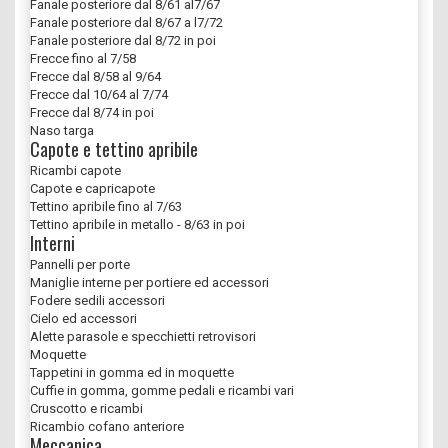
Fanale posteriore dal 8/61 al7/67
Fanale posteriore dal 8/67 a l7/72
Fanale posteriore dal 8/72 in poi
Frecce fino al 7/58
Frecce dal 8/58 al 9/64
Frecce dal 10/64 al 7/74
Frecce dal 8/74 in poi
Naso targa
Capote e tettino apribile
Ricambi capote
Capote e capricapote
Tettino apribile fino al 7/63
Tettino apribile in metallo - 8/63 in poi
Interni
Pannelli per porte
Maniglie interne per portiere ed accessori
Fodere sedili accessori
Cielo ed accessori
Alette parasole e specchietti retrovisori
Moquette
Tappetini in gomma ed in moquette
Cuffie in gomma, gomme pedali e ricambi vari
Cruscotto e ricambi
Ricambio cofano anteriore
Meccanica