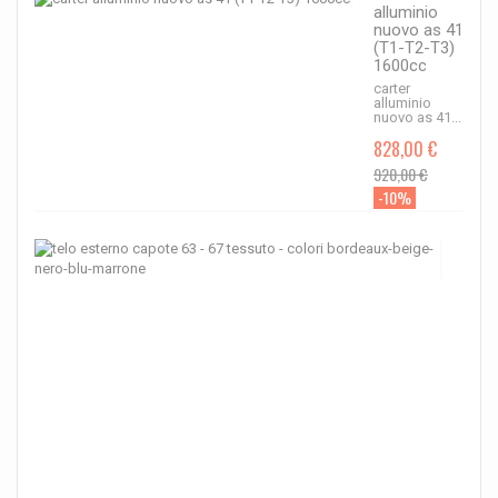
alluminio
nuovo as 41
(T1-T2-T3)
1600cc
carter
alluminio
nuovo as 41...
828,00 €
920,00 €
-10%
telo
este
capo
63
-
67
tess
-
color
bord
beig
nero
blu-
mar