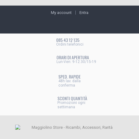
My account
Entra
085 43 12 135
Ordini telefonici
ORARI DI APERTURA
Lun-Ven: 9-12.30/15-19
SPED. RAPIDE
48h lav. dalla
conferma
SCONTI QUANTITÀ
Promozioni ogni
settimana