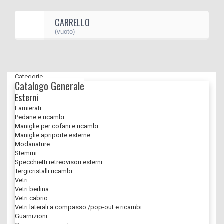
CARRELLO
(vuoto)
Categorie
Catalogo Generale
Esterni
Lamierati
Pedane e ricambi
Maniglie per cofani e ricambi
Maniglie apriporte esterne
Modanature
Stemmi
Specchietti retreovisori esterni
Tergicristalli ricambi
Vetri
Vetri berlina
Vetri cabrio
Vetri laterali a compasso /pop-out e ricambi
Guarnizioni