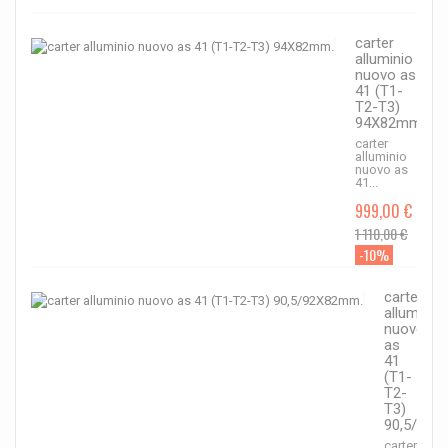
carter
alluminio
nuovo as
41 (T1-
T2-T3)
94X82mm.
carter
alluminio
nuovo as
41...
999,00 €
1 110,00 €
-10%
carter
alluminio
nuovo
as
41
(T1-
T2-
T3)
90,5/92X
carter