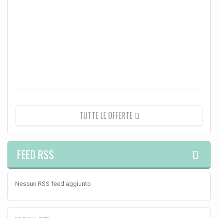
telo
este
capo
63
-
>
67...
693,
770,
€
-10
TUTTE LE OFFERTE
FEED RSS
Nessun RSS feed aggiunto