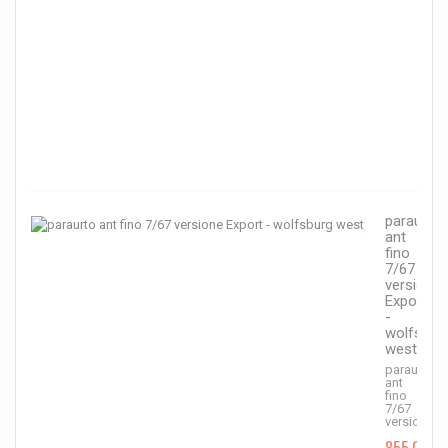
capo
68
-
>
72...
990,
1
100,0
€
-10
paraurto
ant
fino
7/67
versione
Export
-
wolfsbur
west
paraurto
ant
fino
7/67
versione...