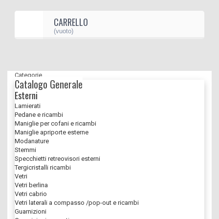
CARRELLO
(vuoto)
Categorie
Catalogo Generale
Esterni
Lamierati
Pedane e ricambi
Maniglie per cofani e ricambi
Maniglie apriporte esterne
Modanature
Stemmi
Specchietti retreovisori esterni
Tergicristalli ricambi
Vetri
Vetri berlina
Vetri cabrio
Vetri laterali a compasso /pop-out e ricambi
Guarnizioni