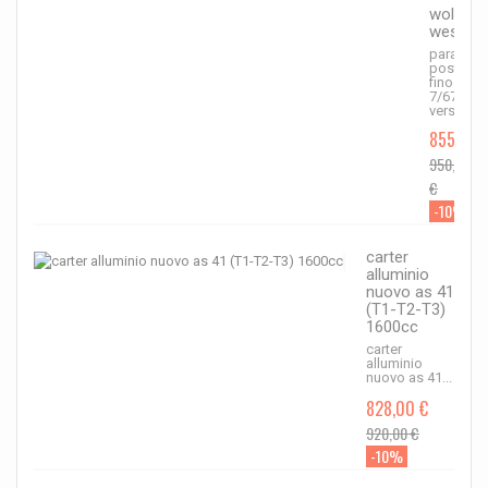
wolfsbu
west
paraurto
post
fino
7/67
versione..
855,00 
950,00
€
-10%
carter
alluminio
nuovo as 41
(T1-T2-T3)
1600cc
carter
alluminio
nuovo as 41...
828,00 €
920,00 €
-10%