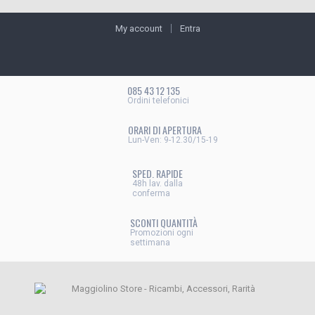
My account
Entra
085 43 12 135
Ordini telefonici
ORARI DI APERTURA
Lun-Ven: 9-12.30/15-19
SPED. RAPIDE
48h lav. dalla
conferma
SCONTI QUANTITÀ
Promozioni ogni
settimana