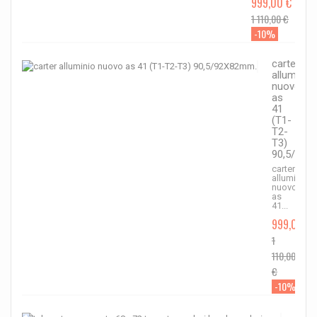
999,00 €
1 110,00 €
-10%
carter
alluminio
nuovo
as
41
(T1-
T2-
T3)
90,5/92X
carter
alluminio
nuovo
as
41...
999,00 €
1
110,00
€
-10%
telo