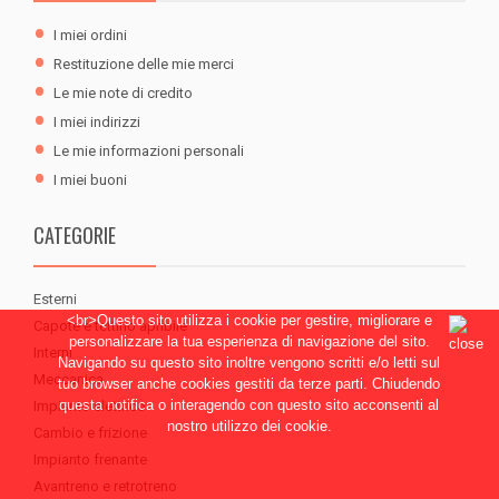
I miei ordini
Restituzione delle mie merci
Le mie note di credito
I miei indirizzi
Le mie informazioni personali
I miei buoni
CATEGORIE
Esterni
<br>Questo sito utilizza i cookie per gestire, migliorare e
Capote e tettino apribile
personalizzare la tua esperienza di navigazione del sito.
Interni
Navigando su questo sito inoltre vengono scritti e/o letti sul
Meccanica
tuo browser anche cookies gestiti da terze parti. Chiudendo
questa notifica o interagendo con questo sito acconsenti al
Impianto elettrico
nostro utilizzo dei cookie.
Cambio e frizione
Impianto frenante
Avantreno e retrotreno