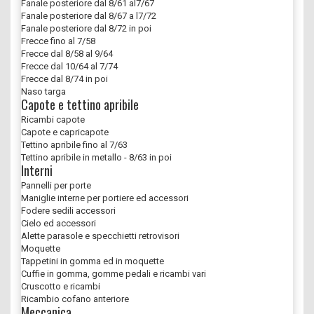
Fanale posteriore dal 8/61 al7/67
Fanale posteriore dal 8/67 a l7/72
Fanale posteriore dal 8/72 in poi
Frecce fino al 7/58
Frecce dal 8/58 al 9/64
Frecce dal 10/64 al 7/74
Frecce dal 8/74 in poi
Naso targa
Capote e tettino apribile
Ricambi capote
Capote e capricapote
Tettino apribile fino al 7/63
Tettino apribile in metallo - 8/63 in poi
Interni
Pannelli per porte
Maniglie interne per portiere ed accessori
Fodere sedili accessori
Cielo ed accessori
Alette parasole e specchietti retrovisori
Moquette
Tappetini in gomma ed in moquette
Cuffie in gomma, gomme pedali e ricambi vari
Cruscotto e ricambi
Ricambio cofano anteriore
Meccanica