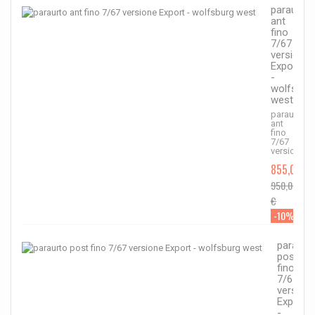
paraurto
ant
fino
7/67
versione
Export
-
wolfsbur
west
paraurto
ant
fino
7/67
versione...
855,00 €
950,00
€
-10%
paraurt
post
fino
7/67
version
Export
-