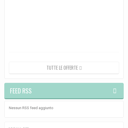
telo
este
capo
63
-
>
67...
693,
770,
€
-10
TUTTE LE OFFERTE
FEED RSS
Nessun RSS feed aggiunto