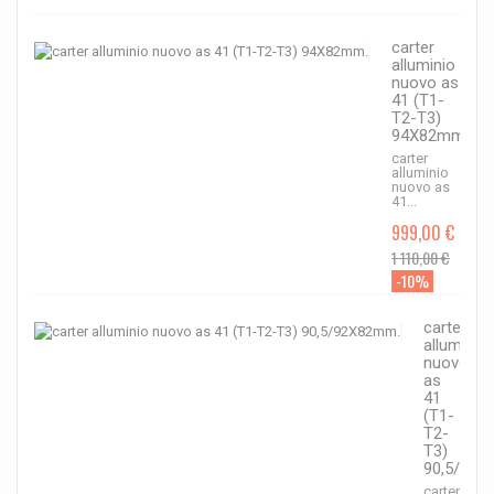
carter
alluminio
nuovo as
41 (T1-
T2-T3)
94X82mm.
carter
alluminio
nuovo as
41...
999,00 €
1 110,00 €
-10%
carter
alluminio
nuovo
as
41
(T1-
T2-
T3)
90,5/92X
carter