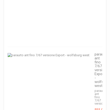
capo
68
-
>
72...
990,
1
100,0
€
-10
paraurto
ant
fino
7/67
versione
Export
-
wolfsbur
west
paraurto
ant
fino
7/67
versione...