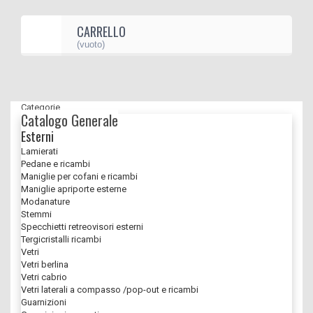
CARRELLO
(vuoto)
Categorie
Catalogo Generale
Esterni
Lamierati
Pedane e ricambi
Maniglie per cofani e ricambi
Maniglie apriporte esterne
Modanature
Stemmi
Specchietti retreovisori esterni
Tergicristalli ricambi
Vetri
Vetri berlina
Vetri cabrio
Vetri laterali a compasso /pop-out e ricambi
Guarnizioni