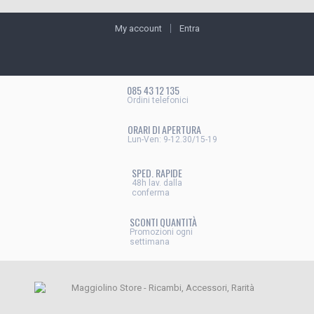
My account
Entra
085 43 12 135
Ordini telefonici
ORARI DI APERTURA
Lun-Ven: 9-12.30/15-19
SPED. RAPIDE
48h lav. dalla
conferma
SCONTI QUANTITÀ
Promozioni ogni
settimana