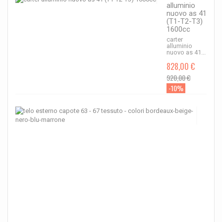
alluminio
nuovo as 41
(T1-T2-T3)
1600cc
carter
alluminio
nuovo as 41...
828,00 €
920,00 €
-10%
telo
este
capo
63
-
67
tess
-
color
bord
beig
nero
blu-
mar