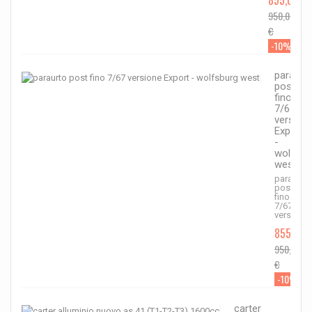
855,00 €
950,00
€
-10%
paraurt
post
fino
7/67
version
Export
-
wolfsbu
west
paraurto
post
fino
7/67
versione..
855,00 
950,00
€
-10%
carter