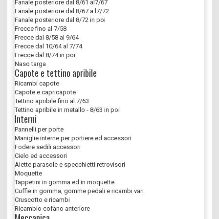
Fanale posteriore dal 8/61 al7/67
Fanale posteriore dal 8/67 a l7/72
Fanale posteriore dal 8/72 in poi
Frecce fino al 7/58
Frecce dal 8/58 al 9/64
Frecce dal 10/64 al 7/74
Frecce dal 8/74 in poi
Naso targa
Capote e tettino apribile
Ricambi capote
Capote e capricapote
Tettino apribile fino al 7/63
Tettino apribile in metallo - 8/63 in poi
Interni
Pannelli per porte
Maniglie interne per portiere ed accessori
Fodere sedili accessori
Cielo ed accessori
Alette parasole e specchietti retrovisori
Moquette
Tappetini in gomma ed in moquette
Cuffie in gomma, gomme pedali e ricambi vari
Cruscotto e ricambi
Ricambio cofano anteriore
Meccanica